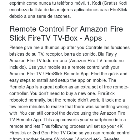
exprimir como nunca tu teléfono móvil. 1. Kodi (Gratis) Kodi
encabeza la lista de las mejores aplicaciones para FireStick
debido a una serie de razones.
Remote Control For Amazon Fire
Stick FireTV TV-Box - Apps .
Please give me a thumbs up after you Controle las funciones
básicas de su TV, receptor, barra de sonido, Blu Ray y
Amazon Fire TV todo-en-uno (Amazon Fire TV remoto no
incluido). Use your mobile as a remote control with your
Amazon Fire TV / FireStick Remote App. Find the quick and
easy steps to install and setup the app on mobile. The
Remote App is a great option as an extra set of free remote-
controller. You don’t need to buy a new one. FireStick
rebooted normally, but the remote didn’t work. It took me a
few more minutes to realize that there was something wrong
with You can still control the device using the Amazon Fire
TV Remote App. This app converts your smartphone into a
remote and lets This following process will set up your 4K
Firestick or 2nd Gen Fire TV Cube so you can remote control
it from another device (Windows / Android etc). Benefits.