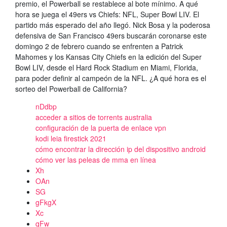
premio, el Powerball se restablece al bote mínimo. A qué
hora se juega el 49ers vs Chiefs: NFL, Super Bowl LIV. El
partido más esperado del año llegó. Nick Bosa y la poderosa
defensiva de San Francisco 49ers buscarán coronarse este
domingo 2 de febrero cuando se enfrenten a Patrick
Mahomes y los Kansas City Chiefs en la edición del Super
Bowl LIV, desde el Hard Rock Stadium en Miami, Florida,
para poder definir al campeón de la NFL. ¿A qué hora es el
sorteo del Powerball de California?
nDdbp
acceder a sitios de torrents australia
configuración de la puerta de enlace vpn
kodi leia firestick 2021
cómo encontrar la dirección ip del dispositivo android
cómo ver las peleas de mma en línea
Xh
OAn
SG
gFkgX
Xc
qFw